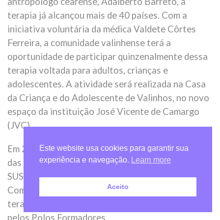
antropólogo cearense, Adalberto Barreto, a
terapia já alcançou mais de 40 países. Com a
iniciativa voluntária da médica Valdete Côrtes
Ferreira, a comunidade valinhense terá a
oportunidade de participar quinzenalmente dessa
terapia voltada para adultos, crianças e
adolescentes. A atividade será realizada na Casa
da Criança e do Adolescente de Valinhos, no novo
espaço da instituição José Vicente de Camargo
(JVC).
Em 2017, a terapia comunitária foi incluída no rol
Este website usa cookies para garantir sua
experiência e navegação.
Learn more
das Práticas Integrativas Complementares do
SUS. Segundo a Associação Brasileira de Terapia
Aceito
Comunitária (Abratecom), cerca de 30.500
terapeutas comunitários já foram capacitados
pelos Polos Formadores.