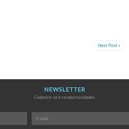
Next Post »
NEWSLETTER
Cadastre-se e receba novidades
E-
mail
*