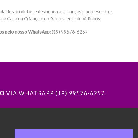
da dos produtos é destinada às crianças e adolescentes
 da Casa da Criança e do Adolescente de Valinhos.
tos pelo nosso WhatsApp
: (19) 99576-6257
O
VIA WHATSAPP (19) 99576-6257.