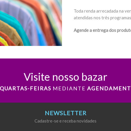
Toda renda arrecadada na ven
atendidas nos três programas
Agende a entrega dos produ
Visite nosso bazar
QUARTAS-FEIRAS
MEDIANTE
AGENDAMENT
NEWSLETTER
Cadastre-se e receba novidades