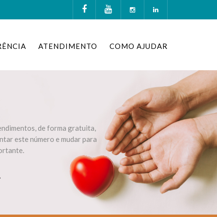
RÊNCIA
ATENDIMENTO
COMO AJUDAR
ndimentos, de forma gratuita,
ntar este número e mudar para
ortante.
.