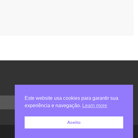
Este website usa cookies para garantir sua
experiência e navegação.
Learn more
Aceito
by carolchaim.com