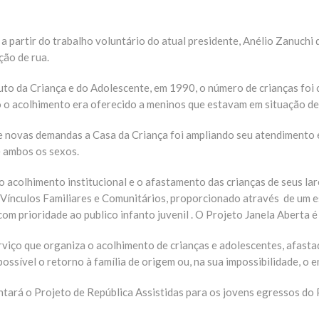
a partir do trabalho voluntário do atual presidente, Anélio Zanuchi 
ção de rua.
to da Criança e do Adolescente, em 1990, o número de crianças foi 
o o acolhimento era oferecido a meninos que estavam em situação de
 novas demandas a Casa da Criança foi ampliando seu atendimento
e ambos os sexos.
acolhimento institucional e o afastamento das crianças de seus lare
 Vínculos Familiares e Comunitários, proporcionado através de um e
m prioridade ao publico infanto juvenil . O Projeto Janela Aberta 
ço que organiza o acolhimento de crianças e adolescentes, afastado
ossível o retorno à família de origem ou, na sua impossibilidade, 
ntará o Projeto de República Assistidas para os jovens egressos d