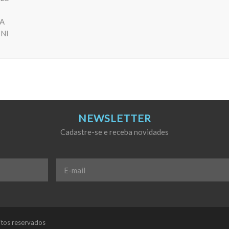
RA
INI
NEWSLETTER
Cadastre-se e receba novidades
E-
mail
*
itos reservados