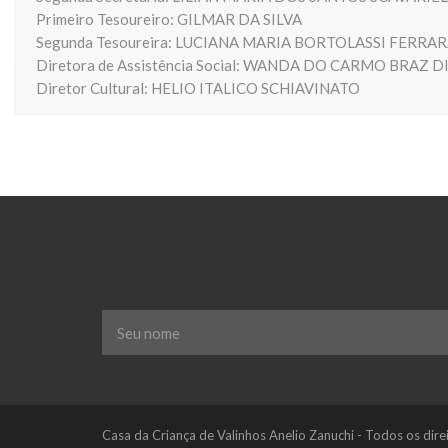
Primeiro Tesoureiro: GILMAR DA SILVA
Segunda Tesoureira: LUCIANA MARIA BORTOLASSI FERRA
Diretora de Assistência Social: WANDA DO CARMO BRAZ D
Diretor Cultural: HELIO ITALICO SCHIAVINATO
Seu
nome
*
Casa da Criança de Valinhos Anelio Zanuchi - Todos os dire