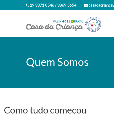
19 3871 0546 / 3869 5654
casadacrianca
Quem Somos
Como tudo começou