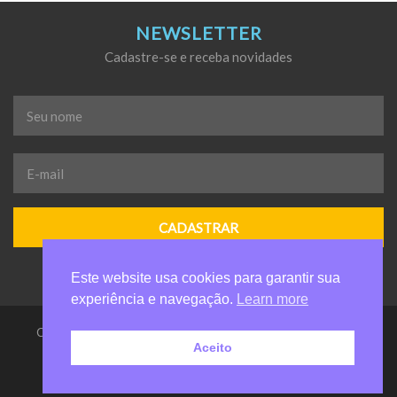
NEWSLETTER
Cadastre-se e receba novidades
Seu
nome
*
E-
mail
*
Este website usa cookies para garantir sua
experiência e navegação.
Learn more
Casa da Criança de Valinhos Anelio Zanuchi - Todos os direitos
Aceito
reservados
by carolchaim.com