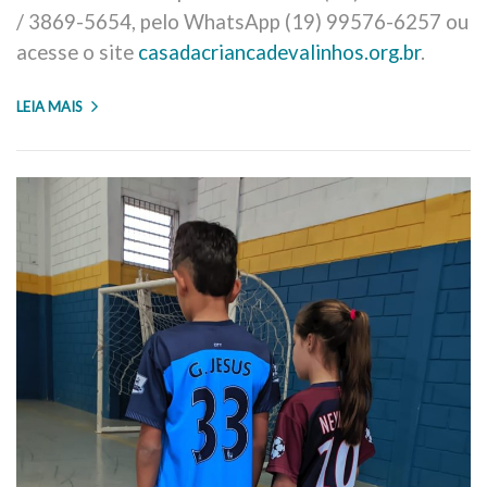
/ 3869-5654, pelo WhatsApp (19) 99576-6257 ou
acesse o site
casadacriancadevalinhos.org.br
.
LEIA MAIS