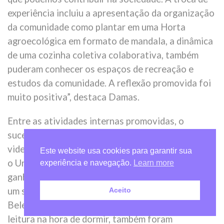
experiência incluiu a apresentação da organização
da comunidade como plantar em uma Horta
agroecológica em formato de mandala, a dinâmica
de uma cozinha coletiva colaborativa, também
puderam conhecer os espaços de recreação e
estudos da comunidade. A reflexão promovida foi
muito positiva”, destaca Damas.
Entre as atividades internas promovidas, o
sucesso ficou por conta dos campeonatos de
videogame, jogos de tabuleiro, como mais votado
Este website usa cookies para garantir sua
o Uno, oferecendo até prêmios especiais aos
experiência e navegação.
Learn more
ganhadores, como a oportunidade de desfrutar de
um sorvete especial durante a semana. O “Dia da
Aceito
Beleza”, dedicado às meninas e o momento de
leitura na hora de dormir, também foram