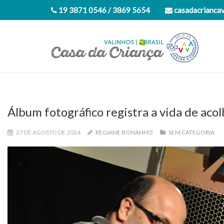
19 3871 0546 / 3869 5654
casadacrianca
Álbum fotográfico registra a vida de aco
27 DE AGOSTO DE 2024
REGIANE BONANHO
SEM CATEGORIA