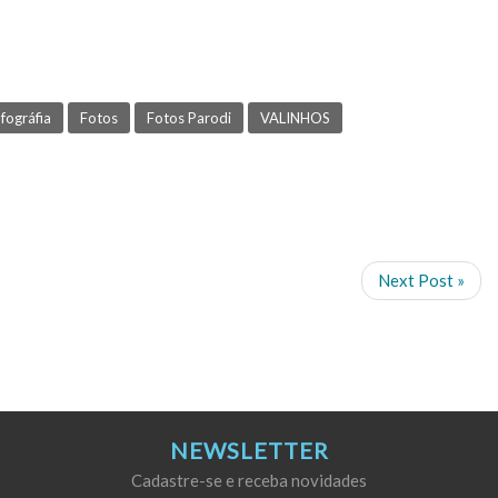
ofográfia
Fotos
Fotos Parodi
VALINHOS
Next Post »
NEWSLETTER
Cadastre-se e receba novidades