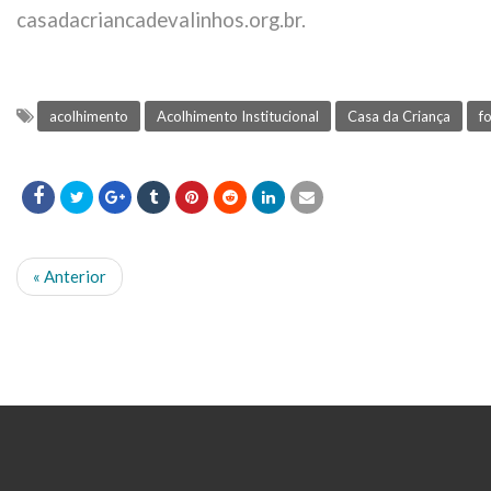
casadacriancadevalinhos.org.br.
acolhimento
Acolhimento Institucional
Casa da Criança
f
« Anterior