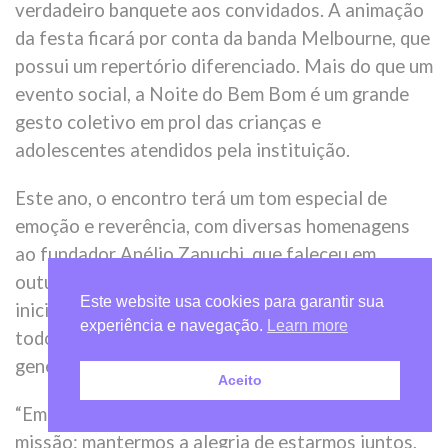
verdadeiro banquete aos convidados. A animação
da festa ficará por conta da banda Melbourne, que
possui um repertório diferenciado. Mais do que um
evento social, a Noite do Bem Bom é um grande
gesto coletivo em prol das crianças e
adolescentes atendidos pela instituição.
Este ano, o encontro terá um tom especial de
emoção e reverência, com diversas homenagens
ao fundador Anélio Zanuchi, que faleceu em
outubro de 2024. Anélio foi um dos pilares da
Este website usa cookies para garantir sua
iniciativa e, por mais de três décadas, inspirou
experiência e navegação.
Learn more
todos ao seu redor com seu comprometimento e
generosidade.
Aceito
“Em especial este ano, temos uma importante
missão: mantermos a alegria de estarmos juntos,