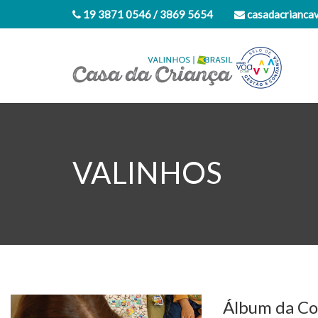
19 3871 0546 / 3869 5654
casadacrianca
VALINHOS
Álbum da Co