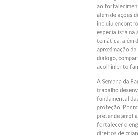
ao fortaleciment
além de ações d
incluiu encontro
especialista na 
temática, além 
aproximação da 
diálogo, compart
acolhimento fami
A Semana da Fam
trabalho desenv
fundamental das
proteção. Por me
pretende amplia
fortalecer o en
direitos de cria