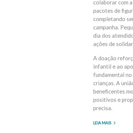
colaborar com a 
pacotes de figu
completando seu
campanha. Peque
dia dos atendido
ações de solida
A doação reforça
infantil e ao a
fundamental no
crianças. A uni
beneficentes mo
positivos e pro
precisa.
LEIA MAIS