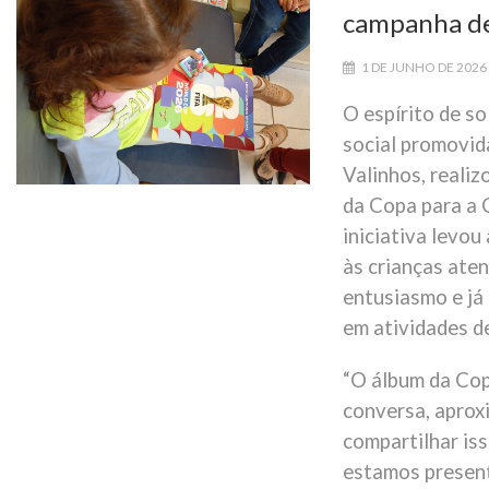
campanha de
1 DE JUNHO DE 2026
O espírito de s
social promovida
Valinhos, realiz
da Copa para a 
iniciativa levo
às crianças ate
entusiasmo e já
em atividades d
“O álbum da Copa
conversa, aprox
compartilhar is
estamos present