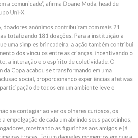
om a comunidade”, afirma Doane Moda, head de
upo Uni-X.
, doadores anônimos contribuíram com mais 21
has totalizando 181 doações. Para a instituição a
que uma simples brincadeira, a ação também contribui
mento dos vínculos entre as crianças, incentivando o
, a interação e o espírito de coletividade. O
um da Copa acabou se transformando em uma
nclusão social, proporcionando experiências afetivas
 participação de todos em um ambiente leve e
não se contagiar ao ver os olhares curiosos, os
 e a empolgação de cada um abrindo seus pacotinhos,
ogadores, mostrando as figurinhas aos amigos e já
imeiras trocas. Foi um daqueles momentos em que a