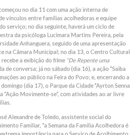
omeçou no dia 11 com uma ação interna de
de vínculos entre famílias acolhedoras e equipe
do serviço; no dia seguinte, haverá um ciclo de
estra da psicóloga Lucimara Martins Pereira, pela
rsidade Anhanguera, seguido de uma apresentação
te na Câmara Municipal; no dia 13, o Centro Cultural
 recebe a exibição do filme
“De Repente uma
da de conversa; já no sábado (dia 16), a ação “Saiba
rmações ao público na Feira do Povo; e, encerrando a
domingo (dia 17), o Parque da Cidade “Ayrton Senna
 a “Ação Movimente-se”, com atividades ao ar livre
lias.
sé Alexandre de Toledo, assistente social do
himento Familiar, “a Semana da Família Acolhedora é
xtrema importância para o Serviço de Acolhimento