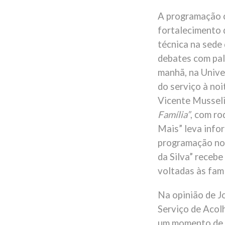
A programação c
fortalecimento 
técnica na sede 
debates com pal
manhã, na Unive
do serviço à noi
Vicente Musseli
Família”
, com ro
Mais” leva info
programação no 
da Silva” recebe
voltadas às famí
Na opinião de Jo
Serviço de Acol
um momento de e