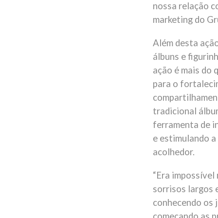
nossa relação c
marketing do Gr
Além desta ação
álbuns e figurin
ação é mais do 
para o fortaleci
compartilhamento
tradicional álb
ferramenta de i
e estimulando a
acolhedor.
“Era impossível 
sorrisos largos
conhecendo os j
começando as pr