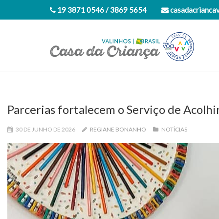
19 3871 0546 / 3869 5654
casadacrianca
Parcerias fortalecem o Serviço de Acolh
30 DE JUNHO DE 2026
REGIANE BONANHO
NOTÍCIAS