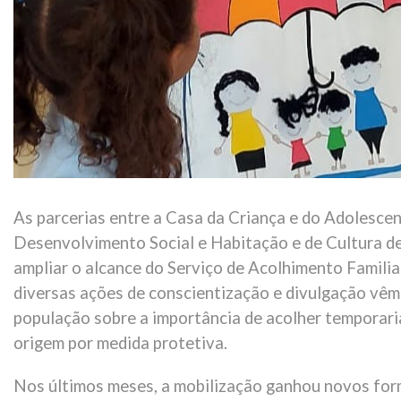
As parcerias entre a Casa da Criança e do Adolescen
Desenvolvimento Social e Habitação e de Cultura de
ampliar o alcance do Serviço de Acolhimento Familia
diversas ações de conscientização e divulgação vêm 
população sobre a importância de acolher temporari
origem por medida protetiva.
Nos últimos meses, a mobilização ganhou novos form