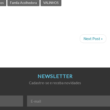
hos
Famlia Acolhedora
VALINHOS
Next Post »
NEWSLETTER
Cadastre-se e receba novidades
E-
mail
*