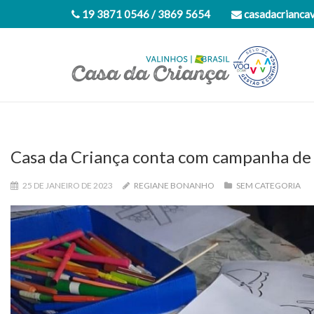
19 3871 0546 / 3869 5654
casadacrianca
Casa da Criança conta com campanha de 
25 DE JANEIRO DE 2023
REGIANE BONANHO
SEM CATEGORIA