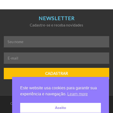
NEWSLETTER
Cadastre-se e receba novidades
Seu
nome
*
E-
mail
*
Este website usa cookies para garantir sua
experiência e navegação.
Learn more
Casa da Criança de Valinhos Anelio Zanuchi - Todos os direitos
Aceito
reservados