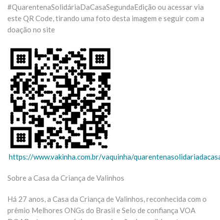
#QuarentenaSolidáriaDaCasaSegundaEdição ou acessar via
este QR Code, tirando uma foto desta imagem e seguir com a
doação no site
https://www.vakinha.com.br/vaquinha/quarentenasolidariadaca
Sobre a Casa da Criança de Valinhos
Há 27 anos, a Casa da Criança de Valinhos, reconhecida com o
prêmio Melhores ONGs do Brasil e Selo de confiança VOA