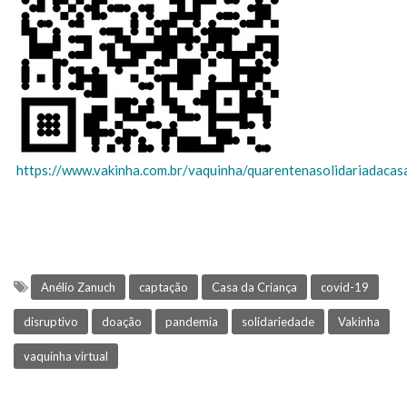
https://www.vakinha.com.br/vaquinha/quarentenasolidariadaca
Anélio Zanuch
captação
Casa da Criança
covid-19
disruptivo
doação
pandemia
solidariedade
Vakinha
vaquinha virtual