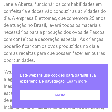
Janela Aberta, funcionários com habilidades em
confeitaria e doces vão conduzir as atividades do
dia. A empresa Elettomec, que comemora 25 anos
de atuação no Brasil, levará todos os materiais
necessários para a produção dos ovos de Páscoa,
com confeitos e decoração especial. As crianças
poderão ficar com os ovos produzidos no dia e
com as receitas para que possam fazer em outras
oportunidades.
“Atuar na Casa da Criança muito nos preenche de
Este website usa cookies para garantir sua
alegria. Com certeza será um doce momento,
experiência e navegação.
Learn more
inesquecível em nossas vidas. Esta ação que
estamos participando converge com a nova fase
Aceito
de expansão que a Elettromec vivência, o que
inclui ampliar o relacionamento com a sociedade,