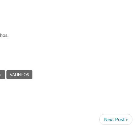
nhos.
or
VALINHOS
Next Post »