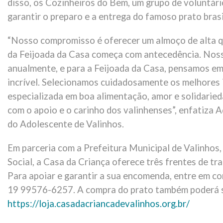
disso, os Cozinheiros do Bem, um grupo de voluntár
garantir o preparo e a entrega do famoso prato brasi
“Nosso compromisso é oferecer um almoço de alta qu
da Feijoada da Casa começa com antecedência. Nos
anualmente, e para a Feijoada da Casa, pensamos em
incrível. Selecionamos cuidadosamente os melhores
especializada em boa alimentação, amor e solidari
com o apoio e o carinho dos valinhenses”, enfatiza 
do Adolescente de Valinhos.
Em parceria com a Prefeitura Municipal de Valinhos,
Social, a Casa da Criança oferece três frentes de tr
Para apoiar e garantir a sua encomenda, entre em
19 99576-6257. A compra do prato também poderá se
https://loja.casadacriancadevalinhos.org.br/