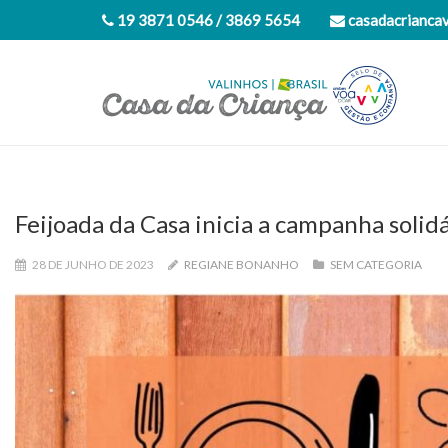
19 3871 0546 / 3869 5654
casadacrianca
Feijoada da Casa inicia a campanha solid
28 DE JUNHO DE 2023
REGIANE BONANHO
SEM CATEGORIA