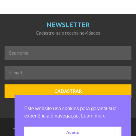
NEWSLETTER
Cadastre-se e receba novidades
Seu
nome
*
E-
mail
*
Este website usa cookies para garantir sua
experiência e navegação.
Learn more
Casa da Criança de Valinhos Anelio Zanuchi - Todos os direitos
Aceito
reservados