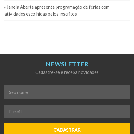
Janela Aberta apresenta programação de férias com
atividades escolhidas pelos inscritos
NEWSLETTER
Cadastre-se e receba novidades
Seu
nome
*
E-
mail
*