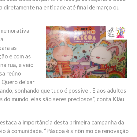
a diretamente na entidade até final de março ou
comemorativa
ma
para as
ição e com as
na rua, e veio
sa reúno
. Quero deixar
ndo, sonhando que tudo é possível. E aos adultos
s do mundo, elas são seres preciosos”, conta Kláu
estaca a importância desta primeira campanha da
poio à comunidade. “Páscoa é sinônimo de renovação