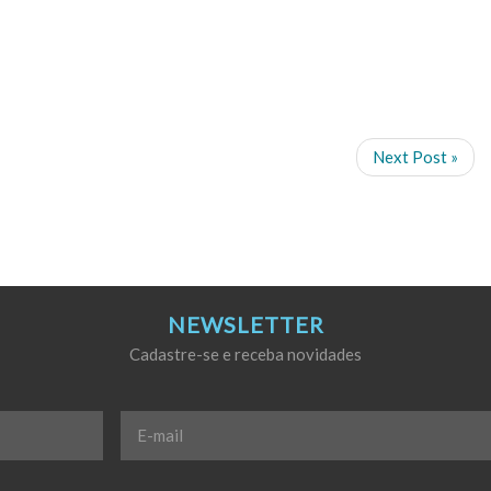
Next Post »
NEWSLETTER
Cadastre-se e receba novidades
E-
mail
*