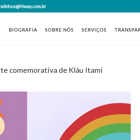
valinhos@hiway.com.br
BIOGRAFIA
SOBRE NÓS
SERVIÇOS
TRANSPA
rte comemorativa de Kláu Itami