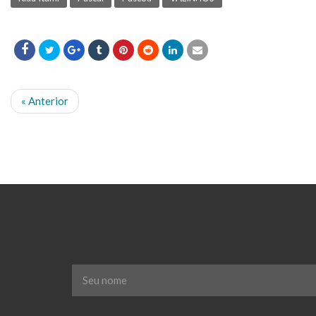
« Anterior
Seu
nome
*