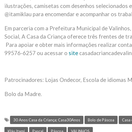
ilustrações, camisetas com desenhos selecionados 
@itamiklau para encomendar e acompanhar os trabal
Em parceria com a Prefeitura Municipal de Valinhos,
Social, A Casa da Criança oferece três frentes de tr
Para apoiar e obter mais informações realizar co
99576-6257 ou acessar o
site
casadacriancadevalinh
Patrocinadores: Lojas Ondecor, Escola de idiomas M
Bolo da Madre.
30 Anos Casa da Criança; Casa30Anos
Bolo de Páscoa
Casa 
Kláu Itami
Pascal
Páscoa
VALINHOS