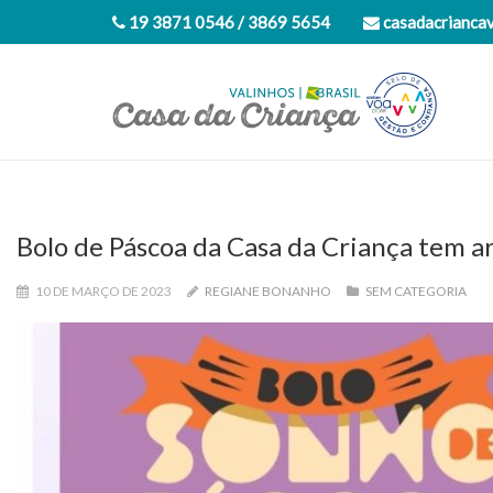
19 3871 0546 / 3869 5654
casadacrianca
Bolo de Páscoa da Casa da Criança tem a
10 DE MARÇO DE 2023
REGIANE BONANHO
SEM CATEGORIA