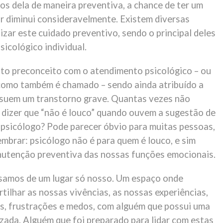
mos dela de maneira preventiva, a chance de ter um
r diminui consideravelmente. Existem diversas
izar este cuidado preventivo, sendo o principal deles
icológico individual.
ito preconceito com o atendimento psicológico – ou
 como também é chamado – sendo ainda atribuído a
suem um transtorno grave. Quantas vezes não
dizer que “não é louco” quando ouvem a sugestão de
 psicólogo? Pode parecer óbvio para muitas pessoas,
mbrar: psicólogo não é para quem é louco, e sim
nutenção preventiva das nossas funções emocionais.
samos de um lugar só nosso. Um espaço onde
ilhar as nossas vivências, as nossas experiências,
s, frustrações e medos, com alguém que possui uma
izada. Alguém que foi preparado para lidar com estas