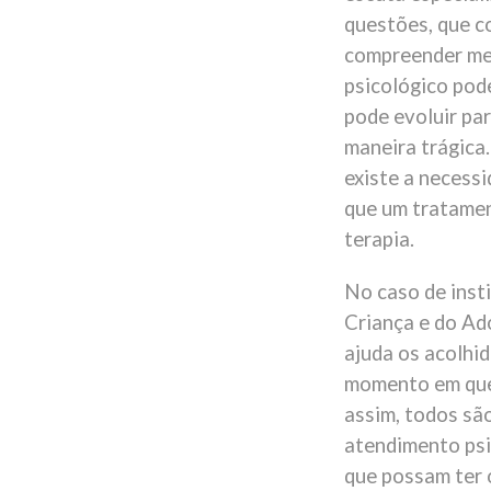
questões, que c
compreender me
psicológico pode
pode evoluir pa
maneira trágica.
existe a necess
que um tratamen
terapia.
No caso de inst
Criança e do Ad
ajuda os acolhid
momento em que 
assim, todos sã
atendimento psic
que possam ter 