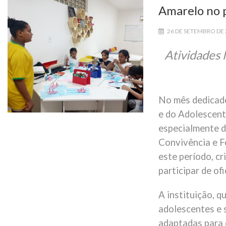
Amarelo no 
26 DE SETEMBRO DE
Atividades l
No mês dedicad
e do Adolescent
especialmente d
Convivência e F
este período, c
participar de of
A instituição, 
adolescentes e 
adaptadas para d