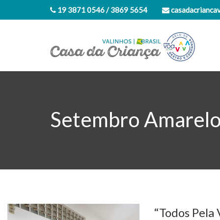
19 3871 0546 / 3869 5654
casadacrianca
Setembro Amarel
“Todos Pela 