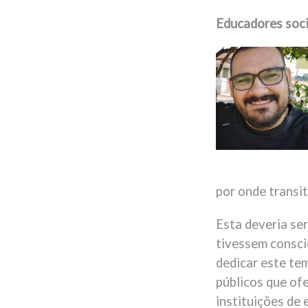
Educadores soci
por onde transi
Esta deveria se
tivessem consci
dedicar este te
públicos que of
instituições de