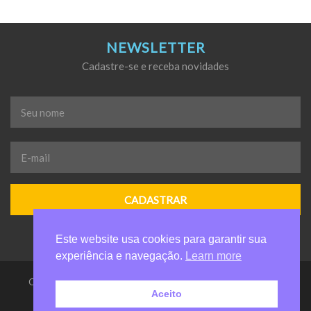
NEWSLETTER
Cadastre-se e receba novidades
Seu
nome
*
E-
mail
*
Este website usa cookies para garantir sua
experiência e navegação.
Learn more
Casa da Criança de Valinhos Anelio Zanuchi - Todos os direitos
Aceito
reservados