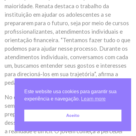
maioridade. Renata destaca o trabalho da
instituição em ajudar os adolescentes a se
prepararem para o futuro, seja por meio de cursos
profissionalizantes, atendimentos individuais e
orientação financeira. “Tentamos fazer tudo o que
podemos para ajudar nesse processo. Durante os
atendimentos individuais, conversamos com cada
um, buscamos entender seus gostos e interesses
para direcioná-los em sua trajetória”, afirma a
pedagoga.
Este website usa cookies para garantir sua
No entanto, a realidade da maioridade civil nem
experiência e navegação.
Learn more
sempre permite que todos os jovens saiam
preparados. A pedagoga revela a complexidade
Aceito
dessa transição: “Quando chega o dia dos 18 anos,
a realidade é difícil. O jovem começa a perceber