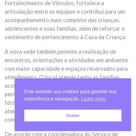
Fortalecimento de Vínculos, fortalece a
articulação entre as equipes e contribui para um
acompanhamento mais completo das crianças,
adolescentes e suas famílias, além de reforçar o
sentimento de pertencimento à Casa da Criança.
A nova sede também permite a realização de
encontros, orientações e atividades em ambiente
com maior capacidade e espaços reservados para
atendimento. O local atende tanto as famílias
acolhedoras quanto as famílias de origem, que
Este website usa cookies para garantir sua
permanecem em acompanhamento pela equipe
experiência e navegação.
Learn more
técnica. A estrutura viabiliza a condução de
atendimentos individuais e coletivos, de acordo
Aceito
com as demandas do serviço.
De acordo com a coordenadora do Serviço de