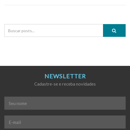
NEWSLETTER
Cadastre-se e receba novidades
Seu
nome
*
E-
mail
*