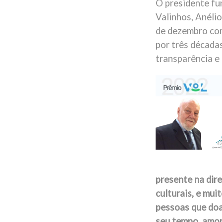
O presidente fu
Valinhos, Anéli
de dezembro com
por três décadas
transparência e
presente na dire
culturais, e mui
pessoas que doa
seu tempo, amor