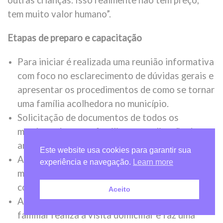
tem muito valor humano”.
Etapas de preparo e capacitação
Para iniciar é realizada uma reunião informativa
com foco no esclarecimento de dúvidas gerais e
apresentar os procedimentos de como se tornar
uma família acolhedora no município.
Solicitação de documentos de todos os
membros do grupo familiar e a realização da
análise documental.
Este website usa cookies para garantir sua
Agendamento de entrevista com todos os
experiência e navegação.
Learn more
membros do grupo familiar para confirmar a
concordância em participar do Serviço.
Aceito
A equipe técnica do Serviço de Acolhimento
familiar realiza a visita domiciliar e faz uma