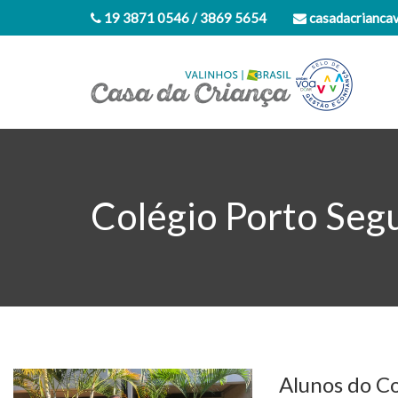
19 3871 0546 / 3869 5654
casadacrianca
Colégio Porto Seg
Alunos do Co