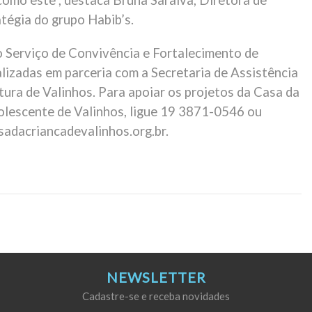
como este”, destaca Bruna Saraiva, Diretora de
tégia do grupo Habib’s.
o Serviço de Convivência e Fortalecimento de
lizadas em parceria com a Secretaria de Assistência
itura de Valinhos. Para apoiar os projetos da Casa da
olescente de Valinhos, ligue 19 3871-0546 ou
sadacriancadevalinhos.org.br.
NEWSLETTER
Cadastre-se e receba novidades