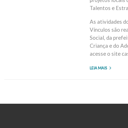
projetos locais 
Talentos e Estra
As atividades d
Vínculos são rea
Social, da prefe
Criança e do Ad
acesse o site ca
LEIA MAIS