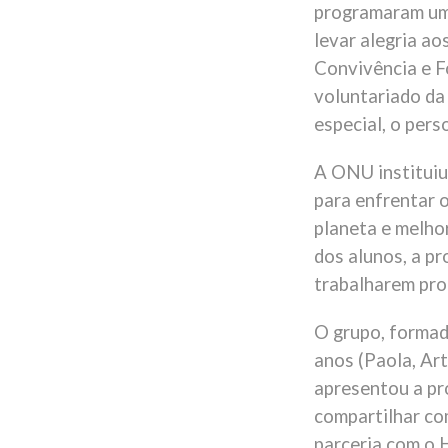
programaram uma 
levar alegria ao
Convivência e F
voluntariado da
especial, o pers
A ONU instituiu
para enfrentar 
planeta e melho
dos alunos, a p
trabalharem pro
O grupo, formado
anos (Paola, Art
apresentou a pr
compartilhar com
parceria com o H