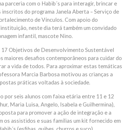
parceria com o Habib´s para interagir, brincar e
s inscritos do programa Janela Aberta – Serviço de
ortalecimento de Vínculos. Com apoio do
 instituição, neste dia terá também um convidado
onagem infantil, mascote Nino.
 17 Objetivos de Desenvolvimento Sustentável
os maiores desafios contemporâneos para cuidar do
rar a vida de todos. Para aproximar estas temáticas
rofessora Marcia Barbosa motivou as crianças a
postas práticas voltadas à sociedade.
 por seis alunos com faixa etária entre 11 e 12
hur, Maria Luisa, Angelo, Isabela e Guilhermina),
oposta para promover a ação de integração e a
 os assistidos e suas famílias um kit fornecido em
abib´s (esfihas, quibes, churros e suco).