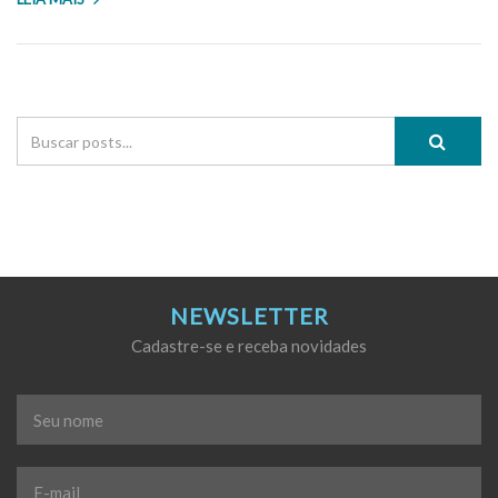
NEWSLETTER
Cadastre-se e receba novidades
Seu
nome
*
E-
mail
*