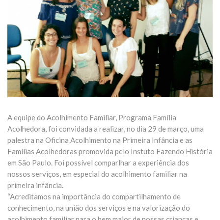
A equipe do Acolhimento Familiar, Programa Família
Acolhedora, foi convidada a realizar, no dia 29 de março, uma
palestra na Oficina Acolhimento na Primeira Infância e as
Famílias Acolhedoras promovida pelo Instuto Fazendo História
em São Paulo. Foi possível comparlhar a experiência dos
nossos serviços, em especial do acolhimento familiar na
primeira infância.
“Acreditamos na importância do compartilhamento de
conhecimento, na união dos serviços e na valorização do
acolhimento familiar para o bem maior de nossas crianças e