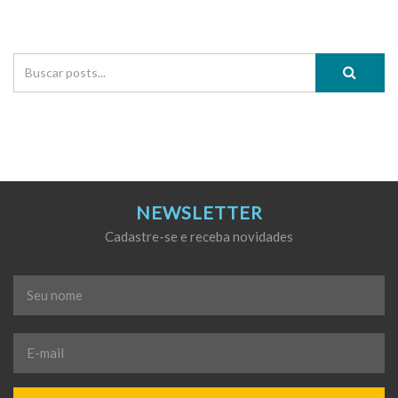
NEWSLETTER
Cadastre-se e receba novidades
Seu
nome
*
E-
mail
*