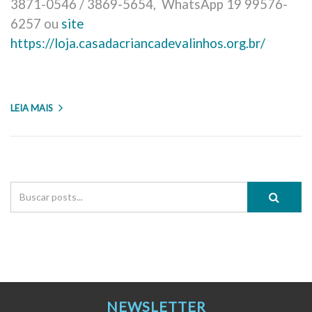
3871-0546 / 3869-5654, WhatsApp 19 99576-
6257 ou
site
https://loja.casadacriancadevalinhos.org.br/
LEIA MAIS
NEWSLETTER