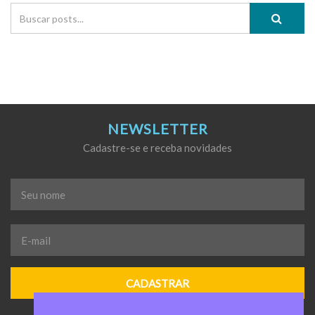
NEWSLETTER
Cadastre-se e receba novidades
Seu
nome
*
E-
mail
*