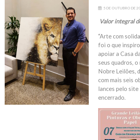
5 DE OUTUBRO DE 2
Valor integral d
“Arte com solida
foi o que inspi
apoiar a Casa d
seus quadros, o
Nobre Leilões, d
com mais seis o
lances pelo site
encerrado.