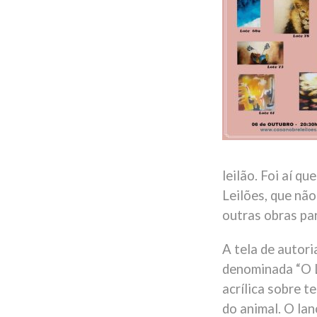
leilão. Foi aí q
Leilões, que nã
outras obras pa
A tela de autor
denominada “O Le
acrílica sobre t
do animal. O lan