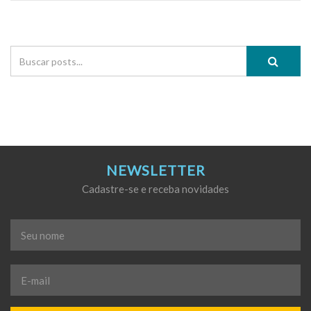
NEWSLETTER
Cadastre-se e receba novidades
Seu
nome
*
E-
mail
*