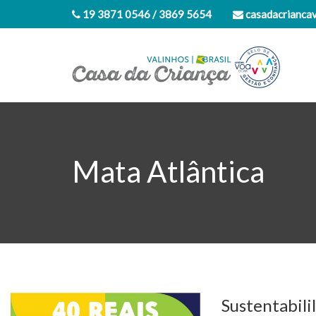
19 3871 0546 / 3869 5654
casadacrianca
Mata Atlântica
Sustentabili