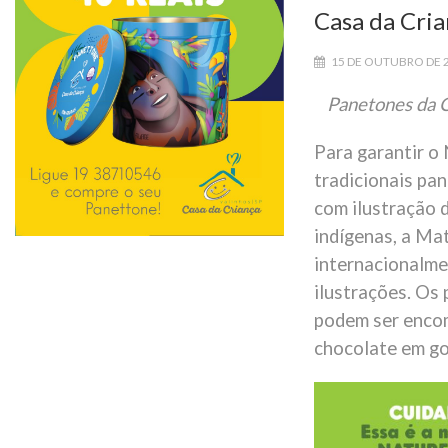
Casa da Cri
15 DE OUTUBRO DE 
Panetones da C
Para garantir o
tradicionais pa
com ilustração 
indígenas, a Ma
internacionalmen
ilustrações. Os
podem ser encom
chocolate em got