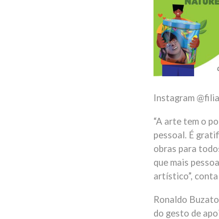
Instagram @fili
“A arte tem o p
pessoal. É grati
obras para todo
que mais pessoa
artístico”, conta
Ronaldo Buzato,
do gesto de apo