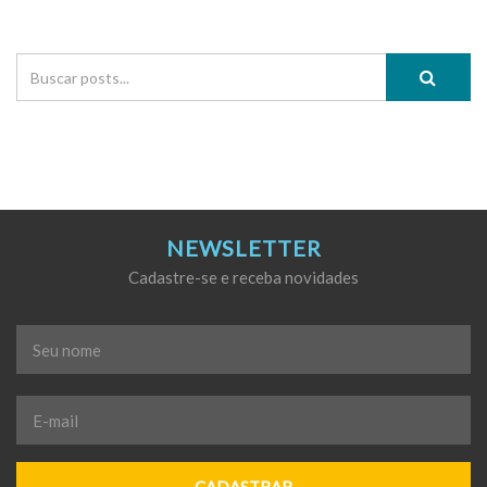
NEWSLETTER
Cadastre-se e receba novidades
Seu
nome
*
E-
mail
*