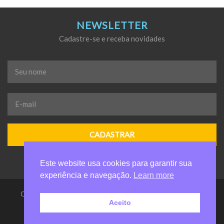
NEWSLETTER
Cadastre-se e receba novidades
Seu
nome
*
E-
mail
*
Este website usa cookies para garantir sua
experiência e navegação.
Learn more
Casa da Criança de Valinhos Anelio Zanuchi - Todos os direitos
Aceito
reservados
by carolchaim.com