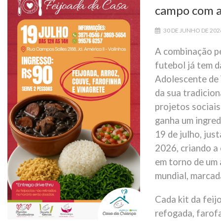
campo com a
30 DE JUNHO DE 20
A combinação pe
futebol já tem 
Adolescente de 
da sua tradicion
projetos sociais
ganha um ingredi
19 de julho, ju
2026, criando a 
em torno de um 
mundial, marcad
Cada kit da fei
refogada, farofa