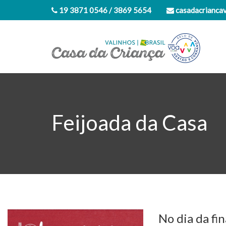
19 3871 0546 / 3869 5654
casadacrianca
Feijoada da Casa
No dia da fi