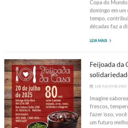
Copa do Mundo.
domingo em um e
tempo, contribui
décadas faz a d
LEIA MAIS
Feijoada da 
solidariedad
1 DE JULHO DE 2025
Imagine saborea
frescos, temper
fazer isso, voc
um futuro melho