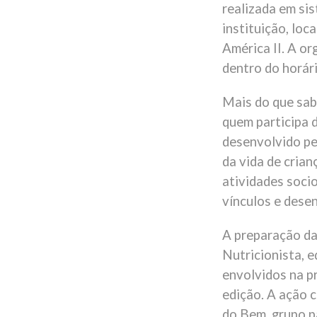
realizada em sis
instituição, loc
América II. A o
dentro do horár
Mais do que sabo
quem participa d
desenvolvido pe
da vida de cria
atividades soci
vínculos e dese
A preparação da
Nutricionista, e
envolvidos na p
edição. A ação 
do Bem, grupo pa