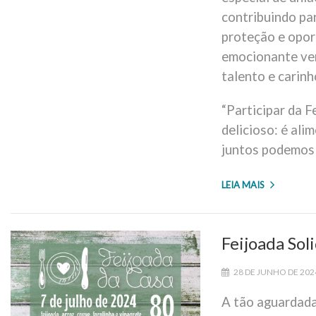
contribuindo pa
proteção e opor
emocionante ver
talento e carinh
“Participar da 
delicioso: é ali
juntos podemos f
LEIA MAIS
Feijoada Sol
28 DE JUNHO DE 20
A tão aguardada