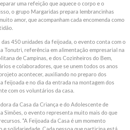
eparar uma refeição que aquece o corpo e o
isso, o grupo Margaridas prepara lembrancinhas
 muito amor, que acompanham cada encomenda como
tidão.
 das 450 unidades da feijoada, o evento conta com o
a Tonutri, referência em alimentação empresarial na
itana de Campinas, e dos Cozinheiros do Bem,
ários e colaboradores, que se unem todos os anos
projeto acontecer, auxiliando no preparo dos
 feijoada e no dia da entrada na montagem dos
nte com os voluntários da casa.
dora da Casa da Criança e do Adolescente de
na Simões, o evento representa muito mais do que
recursos. “A Feijoada da Casa é um momento
o e solidariedade. Cada pessoa que participa está