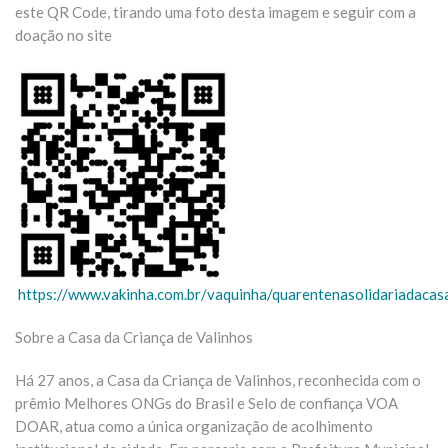
este QR Code, tirando uma foto desta imagem e seguir com a
doação no site
https://www.vakinha.com.br/vaquinha/quarentenasolidariadaca
Sobre a Casa da Criança de Valinhos
Há 27 anos, a Casa da Criança de Valinhos, reconhecida com o
prêmio Melhores ONGs do Brasil e Selo de confiança VOA
DOAR, atua como a única organização de acolhimento