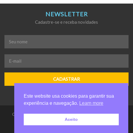
NEWSLETTER
Cadastre-se e receba novidades
Seu
nome
*
E-
mail
*
Este website usa cookies para garantir sua
experiência e navegação.
Learn more
Casa da Criança de Valinhos Anelio Zanuchi - Todos os direitos
Aceito
reservados
by carolchaim.com