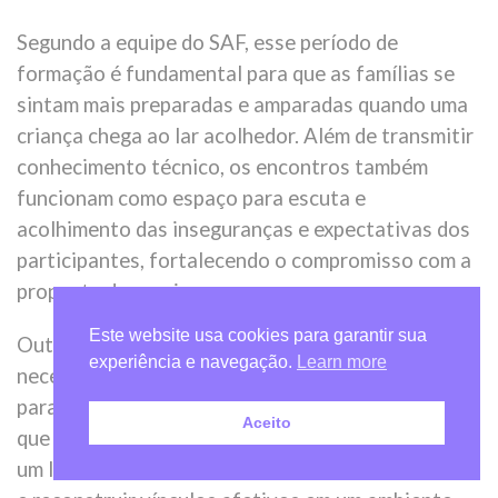
Segundo a equipe do SAF, esse período de
formação é fundamental para que as famílias se
sintam mais preparadas e amparadas quando uma
criança chega ao lar acolhedor. Além de transmitir
conhecimento técnico, os encontros também
funcionam como espaço para escuta e
acolhimento das inseguranças e expectativas dos
participantes, fortalecendo o compromisso com a
proposta do serviço.
Este website usa cookies para garantir sua
Outro destaque reforçado pela instituição é a
experiência e navegação.
Learn more
necessidade da ampliação do número de famílias
para atender a permanente demanda do serviço, já
Aceito
que muitas crianças e adolescentes precisam de
um lar temporário para ressignificar suas histórias