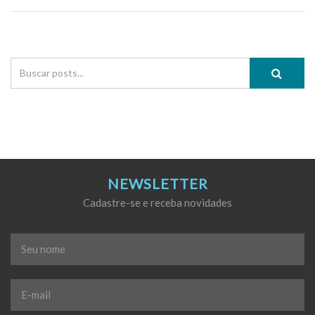
NEWSLETTER
Cadastre-se e receba novidades
Seu
nome
*
E-
mail
*