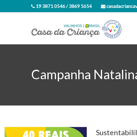
19 3871 0546 / 3869 5654
casadacrianca
Campanha Natalin
Sustentabili