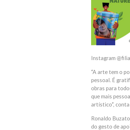
Instagram @fili
“A arte tem o p
pessoal. É grati
obras para todo
que mais pessoa
artístico”, conta
Ronaldo Buzato,
do gesto de apo