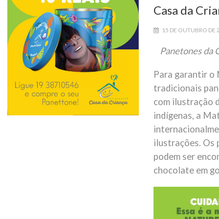
Casa da Cri
15 DE OUTUBRO DE 
Panetones da C
Para garantir o
tradicionais pa
com ilustração 
indígenas, a Ma
internacionalmen
ilustrações. Os
podem ser encom
chocolate em got