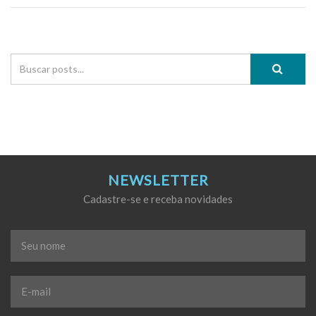
NEWSLETTER
Cadastre-se e receba novidades
Seu
nome
*
E-
mail
*