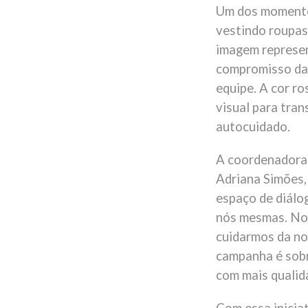
Um dos momentos
vestindo roupas
imagem represen
compromisso da 
equipe. A cor r
visual para tran
autocuidado.
A coordenadora 
Adriana Simões,
espaço de diálo
nós mesmas. Nos
cuidarmos da no
campanha é sobr
com mais qualida