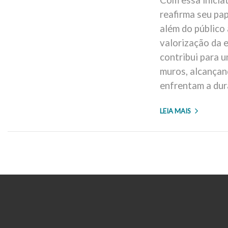
Com essa inicia
reafirma seu pa
além do público 
valorização da e
contribui para 
muros, alcançan
enfrentam a dur
LEIA MAIS
Seu