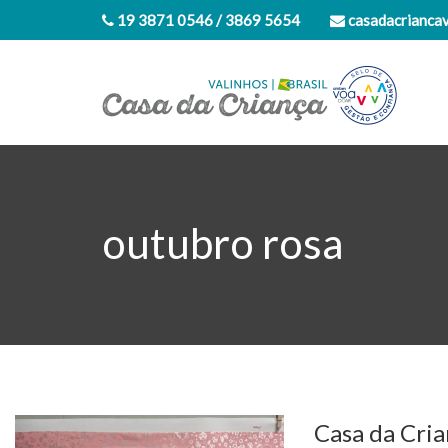
19 3871 0546 / 3869 5654
casadacrianca
outubro rosa
Casa da Cri