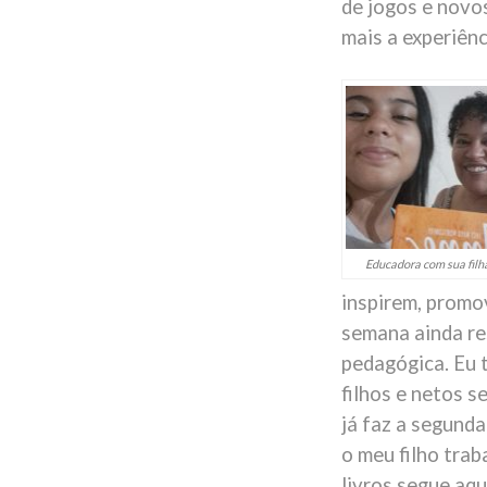
de jogos e novos
mais a experiên
Educadora com sua filh
inspirem, promo
semana ainda re
pedagógica. Eu 
filhos e netos s
já faz a segunda
o meu filho trab
livros segue aq