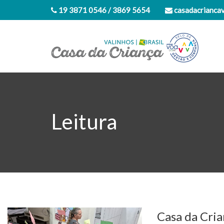
19 3871 0546 / 3869 5654
casadacrianca
Leitura
Casa da Cria