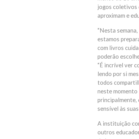
jogos coletivos
aproximam e ed
“Nesta semana, 
estamos prepara
com livros cuid
poderão escolher
“É incrível ver 
lendo por si me
todos compartil
neste momento de
principalmente,
sensível às sua
A instituição c
outros educador