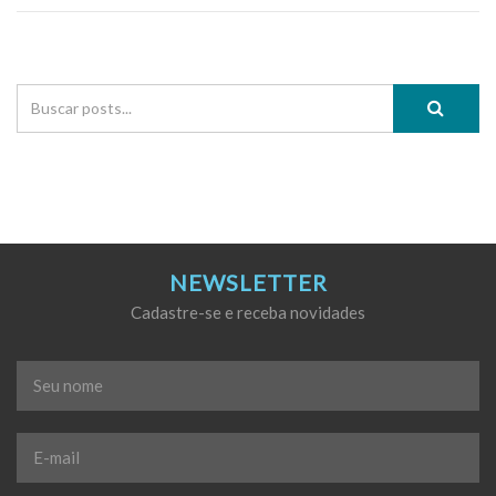
NEWSLETTER
Cadastre-se e receba novidades
Seu
nome
*
E-
mail
*