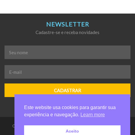
NEWSLETTER
Cadastre-se e receba novidades
Seu
nome
*
E-
mail
*
Este website usa cookies para garantir sua
experiência e navegação.
Learn more
Casa da Criança de Valinhos Anelio Zanuchi - Todos os direitos
Aceito
reservados