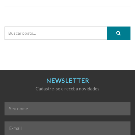
NEWSLETTER
Cadastre-se e receba novidades
Seu
nome
*
E-
mail
*